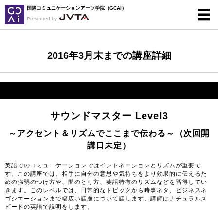
国際コミュニケーションアーツ学院（GCAI）
Presented by
2016年3月末までの講座詳細
サウンドマスター Level3
～アクセント＆リズムでここまで伝わる～（次回開
講日未定）
英語でのコミュニケーションではイントネーションとリズムが重要で
す。この講座では、相手に自分の意思や気持ちをより効果的に伝えるた
めの強弱のつけ方や、間のとり方、英語特有のリズムなどを習得してい
きます。このレベルでは、日常的なトピックから時事ネタ、ビジネスネ
ゴシエーションまで幅広い話題について話します。講師はナチュラルス
ピードの英語で説明をします。