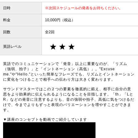
日時
※次回スケジュールの発表をお待ちください。
料金
10,000円（税込）
回数
全2回
英語レベル
英語でのコミュニケーションで「発音」以上に重要なのが、「リズム
（強弱、拍子）」と「イントネーション（高低）」。"Excuse
me."や"Hello."といった簡単なフレーズでも、リズムとイントネーション
に変化をつけることで相手への伝わり方は大きく変わります。
サウンドマスターではこの２つの要素を徹底的に鍛え、相手に自分の意
思をより効果的に伝えられるようになることを目指します。「th」「Lと
R」などの発音に注意するよりも、音の強弱や拍子、高低に気をつけるだ
けで、今までよりもずっと表現のバリエーションを増やすことができま
す。
▼講座のコンセプトを動画でご紹介しています