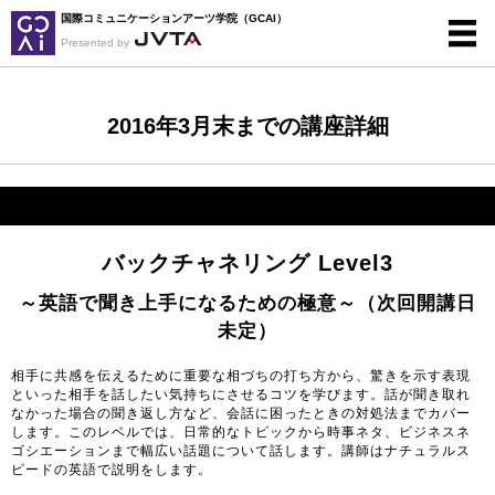
国際コミュニケーションアーツ学院（GCAI）
Presented by
2016年3月末までの講座詳細
バックチャネリング Level3
～英語で聞き上手になるための極意～（次回開講日
未定）
相手に共感を伝えるために重要な相づちの打ち方から、驚きを示す表現
といった相手を話したい気持ちにさせるコツを学びます。話が聞き取れ
なかった場合の聞き返し方など、会話に困ったときの対処法までカバー
します。このレベルでは、日常的なトピックから時事ネタ、ビジネスネ
ゴシエーションまで幅広い話題について話します。講師はナチュラルス
ピードの英語で説明をします。