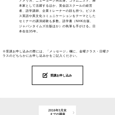
アメリカ、ニューヨーク州出身。コラムニスト、脚
本家として活躍するほか、英会話スクールの経営
者、語学講師、企業トレーナーの顔も持つ。ビジネ
ス英語や異文化コミュニケーションをテーマとした
セミナーの講演経験も多数。語学書（NHK出版、
ジャパンタイムズ出版ほか）の執筆も手がける。日
本在住35年。
※受講お申し込みの際には、「メッセージ」欄に、金曜クラス・日曜ク
ラスのどちらかにお申し込みかをご記入ください。
受講お申し込み
2016年3月末
までの講座