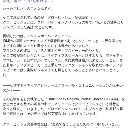
ゆえに輪の中で打ち解ける。」
たったこれだけのことなんです。
そこで注目されているのが「グロービッシュ（Globish）」。
グロービッシュとは、グローバル・イングリッシュの略で、“伝える方法をより
シンプルにした英語”のことです。
提唱したのは、ジャン＝ポール・ネリエール。
IBM社の国際マーケティング上級管理者であったネリエールは、世界各国でさ
まざまな国の人々と仕事をともにする機会がありました。
フランス人の彼は、もちろん非ネイティブスピーカーのひとり。
そこで彼が気付いたことは、ネイティブスピーカーと話すよりも、非ネイティ
ブスピーカーと話す方が、ずっとスムーズに意思疎通が出来るということ、ま
た非ネイティブスピーカーと上手くコミュニケーションが取れないネイティブ
スピーカーは、実際ビジネス上でも損をしていることが多いということでし
た。
――なぜ非ネイティブスピーカーはグローバル・コミュニケーションが上手い
のか？――
その経験をもとに執筆した『Don't Speak English, Parlez Globish (2004年)』を
はじめとする数々の著書の中で、ネリエールはグロービッシュという構想を
次々と確立していきました。グロービッシュのテキストブックは、世界18ヶ国
語で翻訳され、その売上げは20万部以上にものぼっています。
グロービッシュの基本理念は、“言葉でなく伝えるためのツール”ということ。