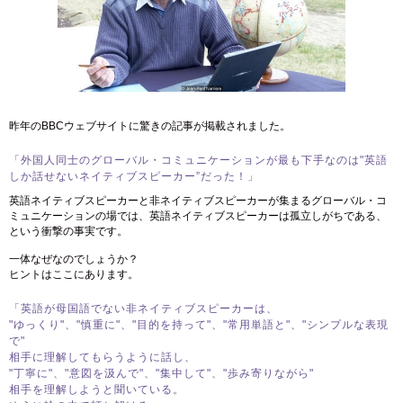
昨年のBBCウェブサイトに驚きの記事が掲載されました。
「外国人同士のグローバル・コミュニケーションが最も下手なのは"英語
しか話せないネイティブスピーカー”だった！」
英語ネイティブスピーカーと非ネイティブスピーカーが集まるグローバル・コ
ミュニケーションの場では、英語ネイティブスピーカーは孤立しがちである、
という衝撃の事実です。
一体なぜなのでしょうか？
ヒントはここにあります。
「英語が母国語でない非ネイティブスピーカーは、
"ゆっくり"、"慎重に"、"目的を持って"、"常用単語と"、"シンプルな表現
で"
相手に理解してもらうように話し、
"丁寧に"、"意図を汲んで"、"集中して"、"歩み寄りながら"
相手を理解しようと聞いている。