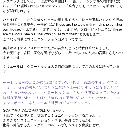
テクニックとしては、「使用する単語は1500語」、「シンプルで標準的な文
法」、「15語以内の短いセンテンス」、「発音よりもアクセントを明確に」な
どが挙げられます。
たとえば、「これらは彼女が自分の家を建てるのに使った道具だ」という日本
語を英語にする場合、一般的には“These are the tools with which she built her
own house.”と原文通り一文で言おうとしますが、グロービッシュでは“These
are the tools. She built her own house with them.”と表現します。
これなら簡単にコミュニケーション出来そうですね。
英語がネイティブスピーカーだけの言葉だという時代は終わりました。
今や英語は、多様に変化を遂げながら、世界中の人々のための言葉になりつつ
あるのです。
ネリエールは、グロービッシュの名前の由来についてこのように語っていま
す。
――もし名前のどこかに”英語”とついていれば、英語のネイティブは、
「よし、我々の勝ちだ。君たちは英語を上手に話すようになることだ
ね」と言いかねない。「グロービッシュ」という名前によって、それが
特別な英語であり、もはや「彼らの」英語でないことがわかる。 （ジ
ャン＝ポール・ネリエール「世界のグロービッシュ」）――
GCAIで学ぶのは英会話ではありません。
実戦ですぐに使える「英語でコミュニケーションするスキル」。
さまざまなコミュニケーション・スキルを身につけ活かし、
世界へ発信する人々＝グローバル・パブリシストを育成します。