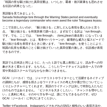
「戦国の世を駆け抜けた真田信繁は、いつしか、覇者・徳川家康をも恐れさせ
る伝説の武将となった」
英語版を見てみましょう。
Sanada Nobushige tore through the Warring States period and eventually
become a legendary commander who even awed the ruler Tokugawa Ieyasu.
ここで注目したいのが、「駆け抜ける」に対しどんな表現を選んだかと言う
点。「駆け抜ける」を和英辞典で調べると、まず出てくる訳は「run through」
です。でも、ここでは、「tore through」（toreはtearの過去形）になっていま
す。「tear through」とは、竜巻やハリケーンが、破壊的な威力と猛スピードで
駆け抜ける様を表現するときに使います。「tore through」を使うことにより、
戦国の乱世を疾風のごとく駆け抜けていった真田信繁の激しさ、伝説感が表現
できるのです。
英語でも日本語と同じように、たった１語でも選ぶ表現により、読み手への印
象が大きく変わります。もちろん、こうしたワードチョイスは自分一人での学
習や英会話スクールではなかなか身につきません。
GCAI〈ジーカイ〉では、ジャーナリストやライターとして活躍するネイティブ
の講師たちが、感情を揺さぶるワードチョイスの考え方や選び方についてじっ
くりとレクチャーしてくれます。英語のライティングは決して特別な人たちだ
けのものではありません。「ビジネスを大きくしたい」「チャンスを増やした
い」と真剣に考え、そのやり方を学べば、誰にでもできるものです。ぜひ
GCAI〈ジーカイ〉に学びにきてください。
Twitter やFacebook、InstagramなどそれぞれのSNSと相性のいい表現方法や、