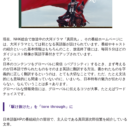
現在、NHK総合で放送中の大河ドラマ『真田丸』。その番組ホームページに
は、大河ドラマとしては初となる英語版が設けられています。番組やキャスト
の紹介といった基本情報はもちろんのこと、放送終了後には、毎回５分ほどの
ダイジェスト映像が英語字幕付きでアップされています。
さて。
日本のコンテンツをグローバルに発信（パブリシティ）するとき、まず考える
のが日本語で作られたものをそのまま英語に翻訳する方法。書かれたものを字
義的に正しく翻訳するというのは、とても大切なことです。ただ、たとえ文法
的にも意味的にも間違っていないのに、いまいち、日本特有の魅力が伝わりき
らない、なんていうことは多々あります。
グローバルな情報発信には、グローバルに伝えるコツが大事。たとえばワード
チョイスです。
「駆け抜けた」を「tore through」に
日本語版HPの番組紹介の冒頭で、主人公である真田源次郎信繁を紹介している
文章。