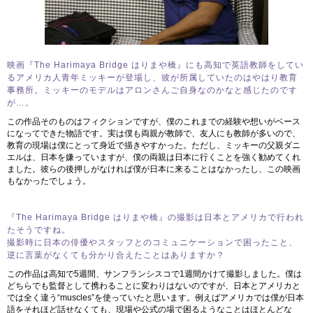
映画『The Harimaya Bridge はりまや橋』にも高知で英語教師をしてい
るアメリカ人青年ミッキーが登場し、彼が所属していたのはやはり教育
事務所。ミッキーのモデルはアロンさんご自身なのかなと感じたのです
が…。
この作品そのものはフィクションですが、僕のこれまでの経験や想いがベース
になってできた物語です。実は僕も両親が教師で、友人にも教師が多いので、
教育の現場は僕にとって身近で描きやすかった。ただし、ミッキーの父親ダニ
エルは、日本を嫌っていますが、僕の両親は日本に行くことを強く勧めてくれ
ました。彼らの後押しがなければ僕が日本に来ることはなかったし、この映画
もなかったでしょう。
『The Harimaya Bridge はりまや橋』の撮影は日本とアメリカで行われ
たそうですね。
撮影時に日本の俳優やスタッフとのコミュニケーションで困ったこと、
逆に言葉がなくても分かり合えたことはありますか？
この作品は高知で5週間、サンフランシスコで1週間かけて撮影しました。僕は
どちらでも監督として携わることに変わりはないのですが、日本とアメリカと
では全く違う“muscles”を使っていたと思います。例えばアメリカでは僕が日本
語をそれほど話せなくても、現場や公式の場で困るようなことはほとんどな