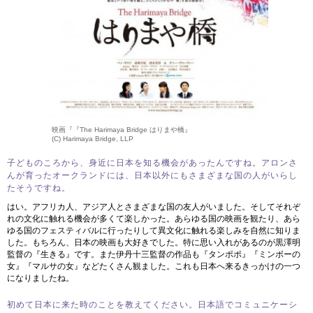
映画『『The Harimaya Bridge はりまや橋』
(C) Harimaya Bridge, LLP
子どものころから、身近に日本を知る機会があったんですね。アロンさ
んが育ったオークランドには、日本以外にもさまざまな国の人がいらし
たそうですね。
はい。アフリカ人、アジア人とさまざまな国の友人がいました。そしてそれぞ
れの文化に触れる機会が多くて楽しかった。あらゆる国の映画を観たり、あら
ゆる国のフェスティバルに行ったりして異文化に触れる楽しみを自然に知りま
した。もちろん、日本の映画も大好きでした。特に思い入れがあるのが黒澤明
監督の『生きる』です。また伊丹十三監督の作品も『タンポポ』『ミンボーの
女』『マルサの女』などたくさん観ました。これも日本へ来るきっかけの一つ
になりましたね。
初めて日本に来た時のことを教えてください。日本語でコミュニケーシ