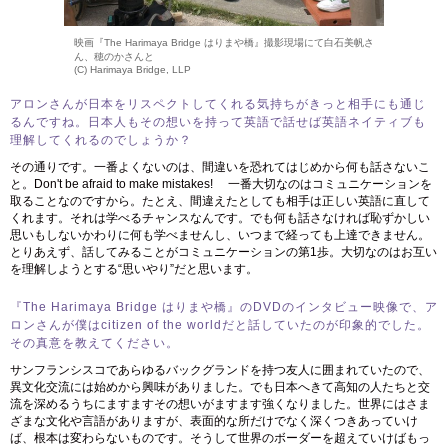
映画『The Harimaya Bridge はりまや橋』撮影現場にて白石美帆さ
ん、穂のかさんと
(C) Harimaya Bridge, LLP
アロンさんが日本をリスペクトしてくれる気持ちがきっと相手にも通じ
るんですね。日本人もその想いを持って英語で話せば英語ネイティブも
理解してくれるのでしょうか？
その通りです。一番よくないのは、間違いを恐れてはじめから何も話さないこ
と。Don't be afraid to make mistakes! 一番大切なのはコミュニケーションを
取ることなのですから。たとえ、間違えたとしても相手は正しい英語に直して
くれます。それは学べるチャンスなんです。でも何も話さなければ恥ずかしい
思いもしないかわりに何も学べませんし、いつまで経っても上達できません。
とりあえず、話してみることがコミュニケーションの第1歩。大切なのはお互い
を理解しようとする“思いやり”だと思います。
『The Harimaya Bridge はりまや橋』のDVDのインタビュー映像で、ア
ロンさんが僕はcitizen of the worldだと話していたのが印象的でした。
その真意を教えてください。
サンフランシスコであらゆるバックグランドを持つ友人に囲まれていたので、
異文化交流には始めから興味がありました。でも日本へきて高知の人たちと交
流を深めるうちにますますその想いがますます強くなりました。世界にはさま
ざまな文化や言語がありますが、表面的な所だけでなく深くつきあっていけ
ば、根本は変わらないものです。そうして世界のボーダーを超えていけばもっ