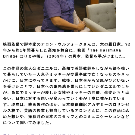
映画監督で脚本家のアロン・ウルフォークさんは、大の親日家。92
年から約1年間暮らした高知を舞台に、映画『The Harimaya
Bridge はりまや橋』（2009年）の脚本、監督を手がけました。
この作品の主人公ダニエルは、高知で英語教師をしながら絵を描い
て暮らしていた一人息子ミッキーが交通事故で亡くなったのをきっ
かけに、日本にやってきます。戦後、日本兵から父親がひどい扱い
を受けたことで、日本への嫌悪感を露わにしていたダニエルでした
が、高知でミッキーが愛した女性やミッキーの同僚、生徒たちと出
会い、日本に対する想いが変わっていく姿が丁寧に描かれていま
す。現在は、映画製作のほか、日本映像翻訳アカデミーのロサンゼ
ルス校で、英語の授業も担当しているアロンさんに、この作品に込
めた想いや、撮影時の日本のスタッフとのコミュニケーションなど
について聞いてみました。