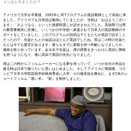
ョンはとれましたか？
アメリカで大学を卒業後、1992年にJETプログラムの英語教師として高知に来
ました。アメリカでも日本語は勉強していましたが、当初は「おはようござい
ます」「さようなら」といった挨拶程度しか話せませんでした。高知県では県
の教育事務所に所属し、いくつかの中学校へ派遣されて日本人の英語教師のサ
ポートをしていました。このプログラムの目的は子どもたちが英語で話すこと
だったので、生徒たちとの会話はほとんど英語でしたね。実はこの時の生徒た
ちとは今でも親交があります。彼らもすでに家庭を持つ年齢になりましたが、
連絡を取り合っています。ある女子生徒は、僕の授業をきっかけに英語に興味
を持つようになり、後に高知で英語の先生になりました。
僕はこの時からフィルムメーカーになる夢を持っていて、いつか自分の作品を
撮る時は日本で撮りたいと思いはじめました。そしてアメリカに帰国後、コロ
ンビア大学大学院芸術学科映画専攻に入学。その後高知を舞台に、まず2本のシ
ョートフィルム『黒い羊』『駅』を制作しました。