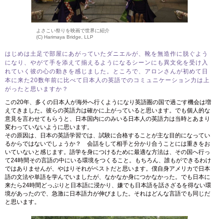
よさこい祭りを映画で世界に紹介
(C) Harimaya Bridge, LLP
はじめは土足で部屋にあがっていたダニエルが、靴を無造作に脱ぐよう
になり、やがて手を添えて揃えるようになるシーンにも異文化を受け入
れていく彼の心の動きを感じました。ところで、アロンさんが初めて日
本に来た20数年前に比べて日本人の英語でのコミュニケーション力は上
がったと思いますか？
この20年、多くの日本人が海外へ行くようになり英語圏の国で過ごす機会は増
えてきました。彼らの英語力は確かに上がっていると思います。でも個人的な
意見を言わせてもらうと、日本国内にのみいる日本人の英語力は当時とあまり
変わっていないように思います。
その原因は、日本の英語学習では、試験に合格することが主な目的になってい
るからではないでしょうか？ 会話をして相手と分かり合うことには重きをお
いていないと感じます。語学を身につけるために最適な方法は、その国へ行っ
て24時間その言語の中にいる環境をつくること。もちろん、誰もができるわけ
ではありませんが、やはりそれがベストだと思います。僕自身アメリカで日本
語の文法や単語を学んでいましたが、なかなか身につかなかった。でも日本に
来たら24時間どっぷりと日本語に浸かり、嫌でも日本語を話さざるを得ない環
境があったので、急激に日本語力が伸びました。それはどんな言語でも同じだ
と思います。