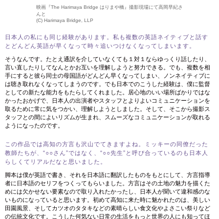
映画『The Harimaya Bridge はりまや橋』撮影現場にて高岡早紀さ
んと
(C) Harimaya Bridge, LLP
日本人の私にも同じ経験があります。私も複数の英語ネイティブと話す
とどんどん英語が早くなって時々追いつけなくなってしまいます。
そうなんです。たとえ通訳を介していなくても１対１ならゆっくり話したり、
言い直したりしてなんとかお互いを理解しようと努力できる。でも、複数を相
手にすると彼ら同士の母国語がどんどん早くなってしまい、ノンネイティブに
は聴き取れなくなってしまうのです。でも日本でのこうした経験は、僕に監督
としての新たな能力をもたらしてくれました。居心地のいい場所ばかりではな
かったおかげで、日本人の出演者やスタッフとよりよいコミュニケーションを
取るために常に気をつかい、理解しようとしました。そして、そこから撮影ス
タッフとの間によいリズムが生まれ、スムーズなコミュニケーションが取れる
ようになったのです。
この作品では高知の方言も沢山でてきますよね。ミッキーの同僚だった
教師たちが、“○○さん”ではなく、“○○先生”と呼び合っているのも日本人
らしくてリアルだなと思いました。
脚本は僕が英語で書き、それを日本語に翻訳したものをもとにして、方言指導
者に日本語のセリフをつくってもらいました。方言はその土地の魅力を描くた
めには欠かせない要素なので取り入れたかったし、日本人が聞いて違和感のな
いものになっていると思います。初めて高知に来た時に魅かれたのは、美しい
田園風景、そしてカツオのタタキなどの素晴らしい食文化やよさこい祭りなど
の伝統文化です。こうした何気ない日常の生活をもっと世界の人にも知ってほ