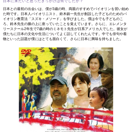
日本に来たいと思ったきっかけは何でしたか？
日本との最初の出会いは、僕が3歳の時、両親のすすめでバイオリンを習い始め
た時です。日本人バイオリニスト、鈴木鎮一先生が創設した子どものためのバ
イオリン教育法「スズキ・メソード」を学びました。僕は今でも子どものこ
ろ、鈴木先生の膝の上に座っていたことを覚えています。さらに、エレメンタ
リースクール2年生で7歳の時のミネモト先生が日系アメリカ人でした。彼女が
僕たちに日本の文化や生活についてよく話してくれたんです。中でも俳句や着
物といった話題が僕にはとても面白くて、さらに日本に興味を持ちました。