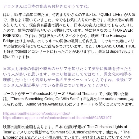
アロンさんは日本の音楽もお好きだそうですね。
はい、92年に高知に来た頃、竹内まりやさんのアルバム『QUIET LIFE』が人気
で、僕もよく聴いていました。今でもお気に入りの一枚です。彼女の歌の内容
を知りたくて、僕自身も辞書で調べたり、日本人の友人に教えてもらったりし
たので、歌詞の物語もだいたい理解しています。特に好きなのは『FOREVER
FRIENDS』 ですね。実は彼女へのリスペクトから、映画『The Harimaya
Bridge はりまや橋』のミッキーの同僚の教師に竹内先生、ミッキーの娘にマリ
ヤと彼女の名前にちなんだ役名をつけています。また、DREAMS COME TRUE
も好きで3回ほどコンサートに行ったことがありますし、最近はSuperflyもよく
聴いていますね。
日本人も洋楽の歌詞や映画のセリフを知りたくて英語に興味を持ったと
いう人が多いと思います。やはり勉強としてではなく、異文化の相手を
理解したいという気持ちが一番のモチベーションなんですね。最後にア
ロンさんが最近手がけている作品について教えてください。
ゴーストがテーマのpodcastシリーズ『Earbud Theater』で、僕が書いた物
語、”There's Something Going On With Sam”（※世界のfree audio dramaに与
えられる賞、 Audio Verse Awards2015にノミネート）を聞くことができます。
http://earbudtheater.com/podplay-index/
https://itunes.apple.com/us/podcast/earbud-theater/id894353107
映画の撮影の企画もあります。日本で撮影予定の“ The Christmas Lights of
Tosa”とアメリカで撮影する“Summer SOULstice”の2本です。他にも、“ The
Emperor Delancy”という小説も書いています。ぜひ楽しみにしていてくださ